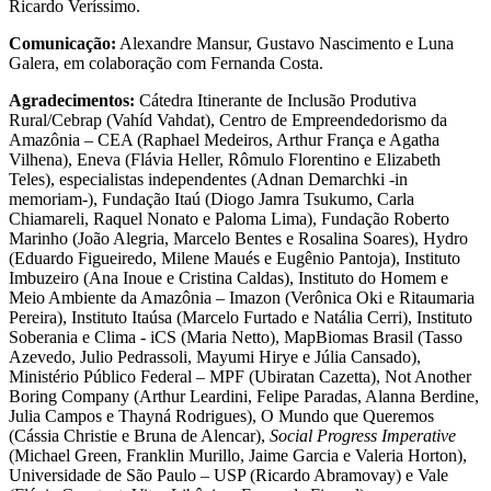
Ricardo Veríssimo.
Comunicação:
Alexandre Mansur, Gustavo Nascimento e Luna
Galera, em colaboração com Fernanda Costa.
Agradecimentos:
Cátedra Itinerante de Inclusão Produtiva
Rural/Cebrap (Vahíd Vahdat), Centro de Empreendedorismo da
Amazônia – CEA (Raphael Medeiros, Arthur França e Agatha
Vilhena), Eneva (Flávia Heller, Rômulo Florentino e Elizabeth
Teles), especialistas independentes (Adnan Demarchki -in
memoriam-), Fundação Itaú (Diogo Jamra Tsukumo, Carla
Chiamareli, Raquel Nonato e Paloma Lima), Fundação Roberto
Marinho (João Alegria, Marcelo Bentes e Rosalina Soares), Hydro
(Eduardo Figueiredo, Milene Maués e Eugênio Pantoja), Instituto
Imbuzeiro (Ana Inoue e Cristina Caldas), Instituto do Homem e
Meio Ambiente da Amazônia – Imazon (Verônica Oki e Ritaumaria
Pereira), Instituto Itaúsa (Marcelo Furtado e Natália Cerri), Instituto
Soberania e Clima - iCS (Maria Netto), MapBiomas Brasil (Tasso
Azevedo, Julio Pedrassoli, Mayumi Hirye e Júlia Cansado),
Ministério Público Federal – MPF (Ubiratan Cazetta), Not Another
Boring Company (Arthur Leardini, Felipe Paradas, Alanna Berdine,
Julia Campos e Thayná Rodrigues), O Mundo que Queremos
(Cássia Christie e Bruna de Alencar),
Social Progress Imperative
(Michael Green, Franklin Murillo, Jaime Garcia e Valeria Horton),
Universidade de São Paulo – USP (Ricardo Abramovay) e Vale