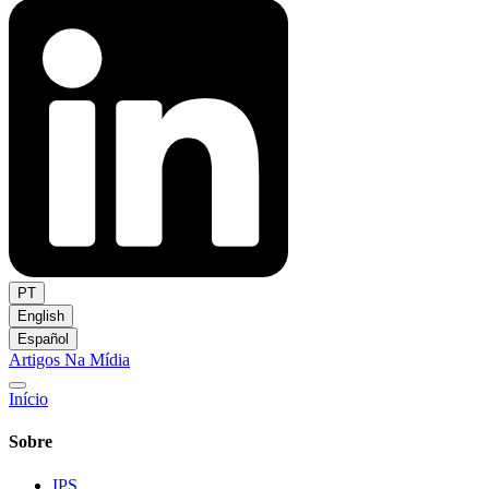
PT
English
Español
Artigos
Na Mídia
Início
Sobre
IPS