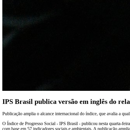
IPS Brasil publica versão em inglês do rel
Publicação amplia o alcance internacional do índice, que avalia a qua
O Índice de Progresso Social - IPS Brasil - publicou nesta quarta-feir
com base em 57 indicadores sociais e ambientais. A publicação amplia o