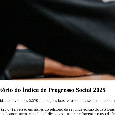
atório do Índice de Progresso Social 2025
lidade de vida nos 5.570 municípios brasileiros com base em indicadores
a (23.07) a versão em inglês do relatório da segunda edição do IPS Brasi
 alcance internacional do índice e visa inspirar e fomentar o uso da fe